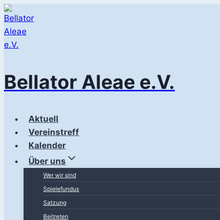
Zum
Inhalt
springen
Bellator Aleae e.V.
Aktuell
Vereinstreff
Kalender
Über uns
Wer wir sind
Spielefundus
Satzung
Beitreten