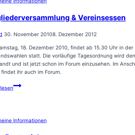
meine Informationen
gliederversammlung & Vereinsessen
d
30. November 2010
8. Dezember 2012
mstag, 18. Dezember 2010, findet ab 15.30 Uhr in der
andswahlen statt. Die vorläufige Tagesordnung wird den
ndt und ist jetzt schon im Forum einzusehen. Im Anschl
 findet ihr auch im Forum.
Mitgliederversammlung
rlesen
&
Vereinsessen
meine Informationen