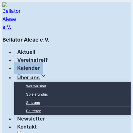
Zum
Inhalt
springen
Bellator Aleae e.V.
Aktuell
Vereinstreff
Kalender
Über uns
Wer wir sind
Spielefundus
Satzung
Beitreten
Newsletter
Kontakt