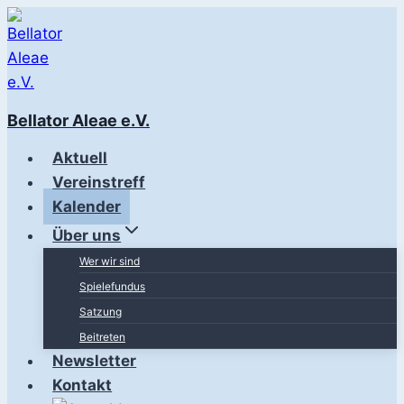
Zum
Inhalt
springen
Bellator Aleae e.V.
Aktuell
Vereinstreff
Kalender
Über uns
Wer wir sind
Spielefundus
Satzung
Beitreten
Newsletter
Kontakt