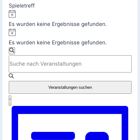
Spieletreff
Hinweis
Veranstaltungen
Es wurden keine Ergebnisse gefunden.
Hinweis
Es wurden keine Ergebnisse gefunden.
Veranstaltungen
Suche
Bitte
Suche
Schlüsselwort
eingeben.
und
Suche
Veranstaltungen suchen
Ansichten,
nach
Veranstaltung
Veranstaltungen
Navigation
Liste
Ansichten-
Schlüsselwort.
Navigation