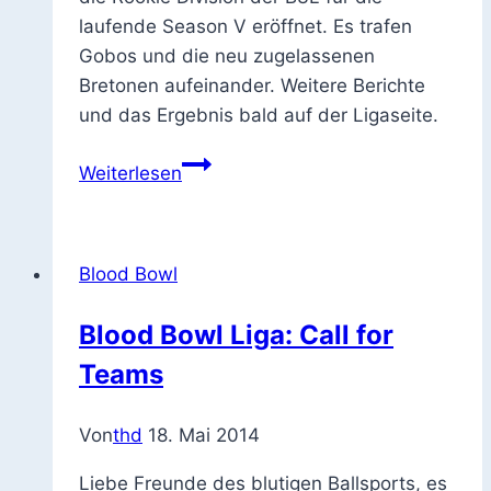
laufende Season V eröffnet. Es trafen
Gobos und die neu zugelassenen
Bretonen aufeinander. Weitere Berichte
und das Ergebnis bald auf der Ligaseite.
Erstes
Weiterlesen
B3L
Rookiespiel
in
Blood Bowl
der
Remise
Blood Bowl Liga: Call for
Teams
Von
thd
18. Mai 2014
Liebe Freunde des blutigen Ballsports, es