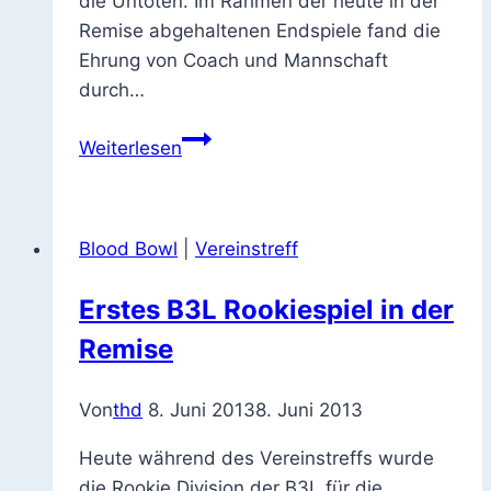
die Untoten. Im Rahmen der heute in der
Remise abgehaltenen Endspiele fand die
Ehrung von Coach und Mannschaft
durch…
Cowboys
Weiterlesen
sind
Blood
Bowl
Blood Bowl
|
Vereinstreff
Champion
2011
Erstes B3L Rookiespiel in der
Remise
Von
thd
8. Juni 2013
8. Juni 2013
Heute während des Vereinstreffs wurde
die Rookie Division der B3L für die