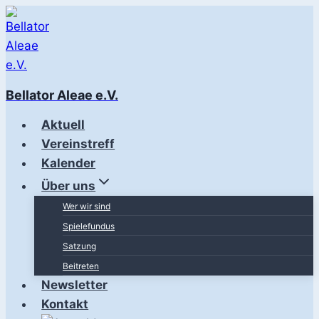
Zum
Inhalt
springen
Bellator Aleae e.V.
Aktuell
Vereinstreff
Kalender
Über uns
Wer wir sind
Spielefundus
Satzung
Beitreten
Newsletter
Kontakt