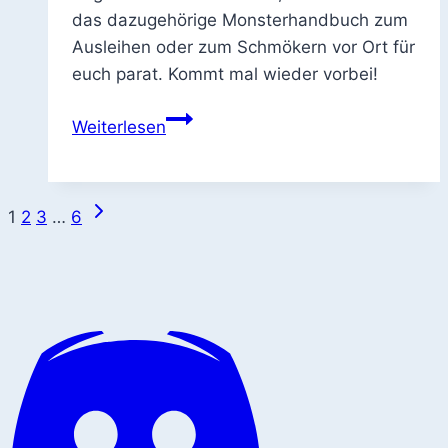
das dazugehörige Monsterhandbuch zum
Ausleihen oder zum Schmökern vor Ort für
euch parat. Kommt mal wieder vorbei!
Pathfinder
Weiterlesen
2.
Edition
und
Nächste
Seitennavigation
1
2
3
…
6
Monsterhandbuch,
Seite
deutsche
Ausgabe