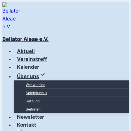
Zum
Inhalt
springen
Bellator Aleae e.V.
Aktuell
Vereinstreff
Kalender
Über uns
Wer wir sind
Spielefundus
Satzung
Beitreten
Newsletter
Kontakt