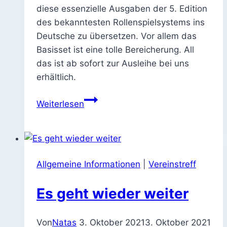
diese essenzielle Ausgaben der 5. Edition
des bekanntesten Rollenspielsystems ins
Deutsche zu übersetzen. Vor allem das
Basisset ist eine tolle Bereicherung. All
das ist ab sofort zur Ausleihe bei uns
erhältlich.
Dungeons
Weiterlesen
&
Dragons
5e
–
Allgemeine Informationen
|
Vereinstreff
Deutsch
Es geht wieder weiter
Von
Natas
3. Oktober 2021
3. Oktober 2021