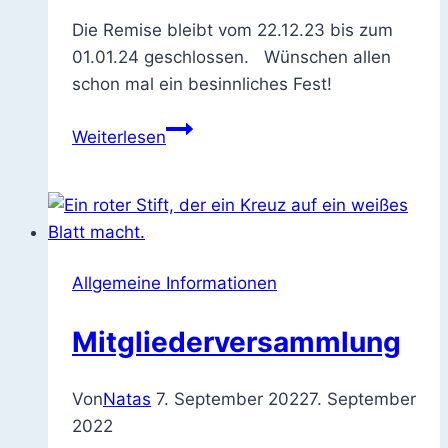
Die Remise bleibt vom 22.12.23 bis zum
01.01.24 geschlossen. Wünschen allen
schon mal ein besinnliches Fest!
Remise
Weiterlesen
bleibt
über
Weihnachten
und
Neujahr
Allgemeine Informationen
geschlossen
Mitgliederversammlung
Von
Natas
7. September 2022
7. September
2022