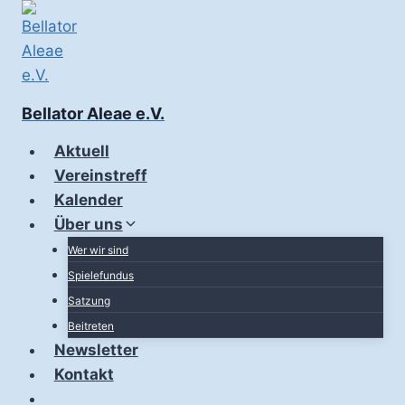
Zum
Inhalt
springen
Bellator Aleae e.V.
Aktuell
Vereinstreff
Kalender
Über uns
Wer wir sind
Spielefundus
Satzung
Beitreten
Newsletter
Kontakt