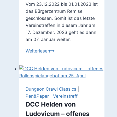
Vom 23.12.2022 bis 01.01.2023 ist
Januar
das Bürgerzentrum Remise
geschlossen. Somit ist das letzte
Vereinstreffen in diesem Jahr am
17. Dezember. 2023 geht es dann
am 07. Januar weiter.
Remise
Weiterlesen
über
die
Feiertage
geschlossen
Dungeon Crawl Classics
|
Pen&Paper
|
Vereinstreff
DCC Helden von
Ludovicum – offenes