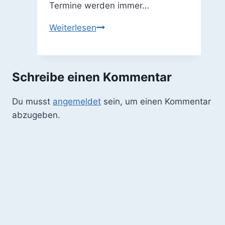
Termine werden immer…
DCC
Weiterlesen
Helden
von
Ludovicum
Schreibe einen Kommentar
–
offenes
Du musst
angemeldet
sein, um einen Kommentar
Rollenspielangebot
abzugeben.
am
25.
April