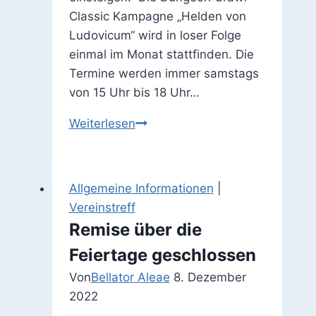
Classic Kampagne „Helden von
Ludovicum“ wird in loser Folge
einmal im Monat stattfinden. Die
Termine werden immer samstags
von 15 Uhr bis 18 Uhr…
Fortsetzung
Weiterlesen
des
DCC-
Trichters
Allgemeine Informationen
|
„Die
Vereinstreff
13
Remise über die
Bräute
Feiertage geschlossen
des
Blutes“
Von
Bellator Aleae
8. Dezember
am
2022
24.