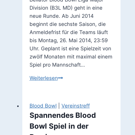
Division (B3L MD) geht in eine
neue Runde. Ab Juni 2014
beginnt die sechste Saison, die
Anmeldefrist für die Teams läuft
bis Montag, 26. Mai 2014, 23:59
Uhr. Geplant ist eine Spielzeit von
zwölf Monaten mit maximal einem
Spiel pro Mannschaft…
Blood
Weiterlesen
Bowl
Liga:
Call
Blood Bowl
|
Vereinstreff
for
Spannendes Blood
Teams
Bowl Spiel in der