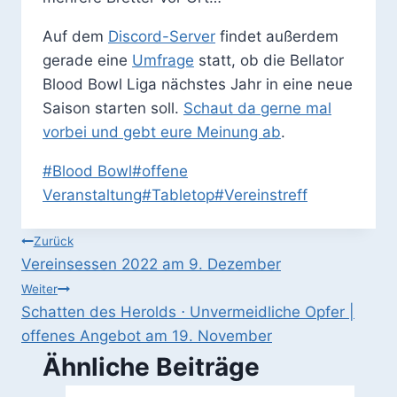
Auf dem
Discord-Server
findet außerdem
gerade eine
Umfrage
statt, ob die Bellator
Blood Bowl Liga nächstes Jahr in eine neue
Saison starten soll.
Schaut da gerne mal
vorbei und gebt eure Meinung ab
.
Schlagworte:
#
Blood Bowl
#
offene
Veranstaltung
#
Tabletop
#
Vereinstreff
Beitragsnavigation
Zurück
Vereinsessen 2022 am 9. Dezember
Weiter
Schatten des Herolds ⋅ Unvermeidliche Opfer |
offenes Angebot am 19. November
Ähnliche Beiträge