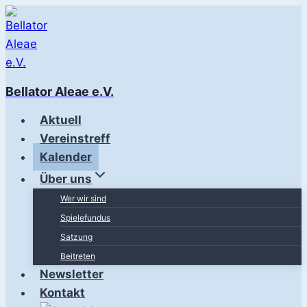
Zum
Inhalt
springen
Bellator Aleae e.V.
Aktuell
Vereinstreff
Kalender
Über uns
Wer wir sind
Spielefundus
Satzung
Beitreten
Newsletter
Kontakt