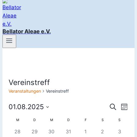
Bellator Aleae e.V.
Vereinstreff
Veranstaltungen
Vereinstreff
Veranstaltungen
01.08.2025
Ver
Verans
Suche
Monat
Datum
Ans
Suche
Kalender
M
MONTAG
D
DIENSTAG
M
MITTWOCH
D
DONNERSTAG
F
FREITAG
S
SAMSTAG
S
SONNTAG
wählen.
Nav
0
0
0
0
0
0
0
28
29
30
31
1
2
3
und
von